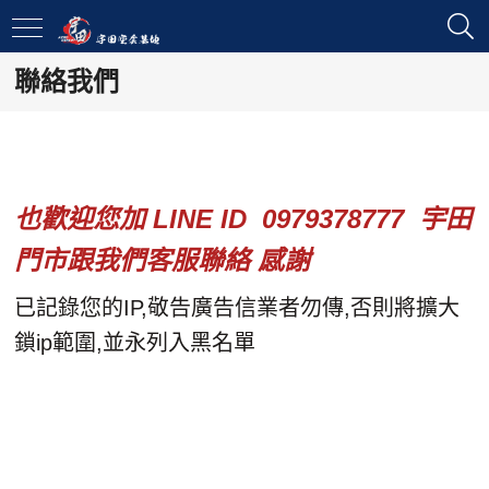
聯絡我們
也歡迎您加 LINE ID 0979378777 宇田
門市跟我們客服聯絡 感謝
已記錄您的IP,敬告廣告信業者勿傳,否則將擴大
鎖ip範圍,並永列入黑名單