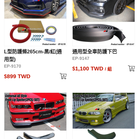
L型防護條265cm-黑/紅(通
通用型全車防護下巴
EP-9147
用型)
EP-9170
1,100 TWD
$
/ 組
899 TWD
$