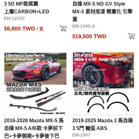
3 5D MP款尾翼
自達 MX-5 ND GV Style
上層CARBON+LED
MX-5 素材底漆 輕量化 引擎
EM-1223C
蓋
EM-1340-A
8,800 TWD
$
/ 支
19,500 TWD
$
2016-2026 Mazda MX-5 馬
2019-2025 Mazda 3 馬自達
自達 MX-5 A/B款 卡夢前下
3 5門 輪弧 ABS
EM-1947
巴+卡夢側裙+卡夢後下巴