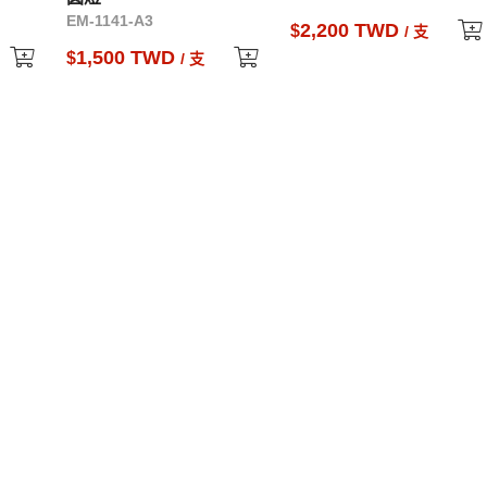
EM-1141-A3
2,200 TWD
$
/ 支
1,500 TWD
$
/ 支