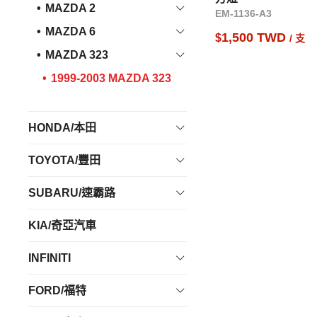
MAZDA 2
EM-1136-A3
MAZDA 6
1,500 TWD
$
/ 支
MAZDA 323
1999-2003 MAZDA 323
HONDA/本田
TOYOTA/豐田
SUBARU/速霸路
KIA/奇亞汽車
INFINITI
FORD/福特