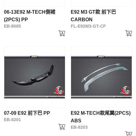
06-13E92 M-TECH側裙
E92 M3 GT款 前下巴
(2PCS) PP
CARBON
EB-8085
FL-E92M3-GT-CF
07-09 E92 前下巴 PP
E92 M-TECH款尾翼(2PCS)
EB-8201
ABS
EB-8203