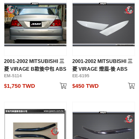
2001-2002 MITSUBISHI 三
2001-2002 MITSUBISHI 三
菱 VIRAGE B款後中包 ABS
菱 VIRAGE 燈眉-後 ABS
EM-5114
EE-6195
1,750 TWD
450 TWD
$
$