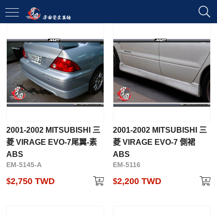
2001-2002 MITSUBISHI 三
2001-2002 MITSUBISHI 三
菱 VIRAGE EVO-7尾翼-素
菱 VIRAGE EVO-7 側裙
ABS
ABS
EM-5145-A
EM-5116
2,750 TWD
2,200 TWD
$
$