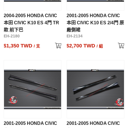
2004-2005 HONDA CIVIC
2001-2005 HONDA CIVIC
本田 CIVIC K10 ES 4門 TR
本田 CIVIC K10 ES 2/4門 原
款 前下巴
廠側裙
EH-2180
EH-2134
1,350 TWD
2,700 TWD
$
$
/ 支
/ 組
2001-2005 HONDA CIVIC
2001-2005 HONDA CIVIC