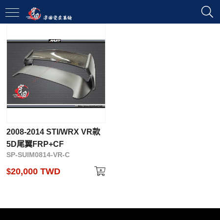
2008-2014 STI/WRX VR款
5D尾翼FRP+CF
SP-SUIM0814-VR-C
20,000 TWD
$